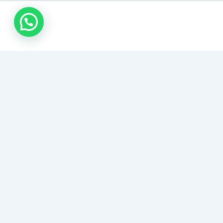
اتصل بنا
تركيب باركيه الكويت
متخصصون في توريد وتركيب أرضيات الباركيه بأنواعها (طبيعي،
صناعي، هرمي). تنفيذ احترافي بدقة عالية، وضمان مظهر أنيق
وفخم يدوم لسنوات.
هل تبحث عن فخامة الخشب؟