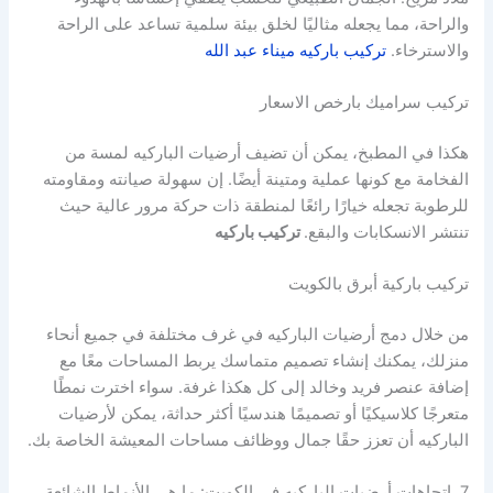
والراحة، مما يجعله مثاليًا لخلق بيئة سلمية تساعد على الراحة
والاسترخاء.
تركيب باركيه ميناء عبد الله
تركيب سراميك بارخص الاسعار
هكذا في المطبخ، يمكن أن تضيف أرضيات الباركيه لمسة من
الفخامة مع كونها عملية ومتينة أيضًا. إن سهولة صيانته ومقاومته
للرطوبة تجعله خيارًا رائعًا لمنطقة ذات حركة مرور عالية حيث
تنتشر الانسكابات والبقع.
تركيب باركيه
تركيب باركية أبرق بالكويت
من خلال دمج أرضيات الباركيه في غرف مختلفة في جميع أنحاء
منزلك، يمكنك إنشاء تصميم متماسك يربط المساحات معًا مع
إضافة عنصر فريد وخالد إلى كل هكذا غرفة. سواء اخترت نمطًا
متعرجًا كلاسيكيًا أو تصميمًا هندسيًا أكثر حداثة، يمكن لأرضيات
الباركيه أن تعزز حقًا جمال ووظائف مساحات المعيشة الخاصة بك.
7. اتجاهات أرضيات الباركيه في الكويت: ما هي الأنماط الشائعة