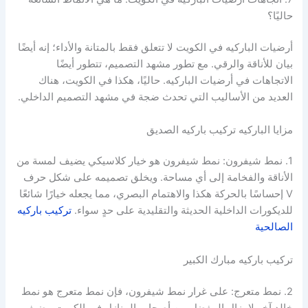
حاليًا؟
أرضيات الباركيه في الكويت لا تتعلق فقط بالمتانة والأداء؛ إنه أيضًا
بيان للأناقة والرقي. مع تطور مشهد التصميم، تتطور أيضًا
الاتجاهات في أرضيات الباركيه. حاليًا، هكذا في الكويت، هناك
العديد من الأساليب التي تحدث ضجة في مشهد التصميم الداخلي.
مزايا الباركيه تركيب باركيه الصديق
1. نمط شيفرون: نمط شيفرون هو خيار كلاسيكي يضيف لمسة من
الأناقة والفخامة إلى أي مساحة. ويخلق تصميمه على شكل حرف
V إحساسًا بالحركة هكذا والاهتمام البصري، مما يجعله خيارًا شائعًا
للديكورات الداخلية الحديثة والتقليدية على حدٍ سواء.
تركيب باركيه
الصالحية
تركيب باركيه مبارك الكبير
2. نمط متعرج: على غرار نمط شيفرون، فإن نمط متعرج هو نمط
خالد آخر لا يزال المفضل بين أصحاب المنازل في الكويت. يضيف