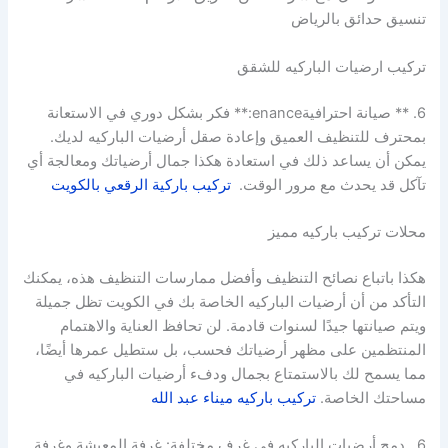
تنسيق حدائق بالرياض
تركيب ارضيات الباركيه للشقق
6. ** صيانة احترافيةenance:** فكر بشكل دوري في الاستعانة
بمحترف للتنظيف العميق وإعادة صقل أرضيات الباركيه لديك.
يمكن أن يساعد ذلك في استعادة هكذا جمال أرضياتك ومعالجة أي
تآكل قد يحدث مع مرور الوقت.
تركيب باركية الرقعي بالكويت
محلات تركيب باركيه مميز
هكذا باتباع نصائح التنظيف وأفضل ممارسات التنظيف هذه، يمكنك
التأكد من أن أرضيات الباركيه الخاصة بك في الكويت تظل جميلة
ويتم صيانتها جيدًا لسنوات قادمة. لن تحافظ العناية والاهتمام
المنتظمين على مظهر أرضياتك فحسب، بل ستطيل عمرها أيضًا،
مما يسمح لك بالاستمتاع بجمال ودفء أرضيات الباركيه في
مساحتك الخاصة.
تركيب باركيه ميناء عبد الله
6 . دمج أرضيات الباركيه في غرف مختلفة: غرفة المعيشة وغرفة