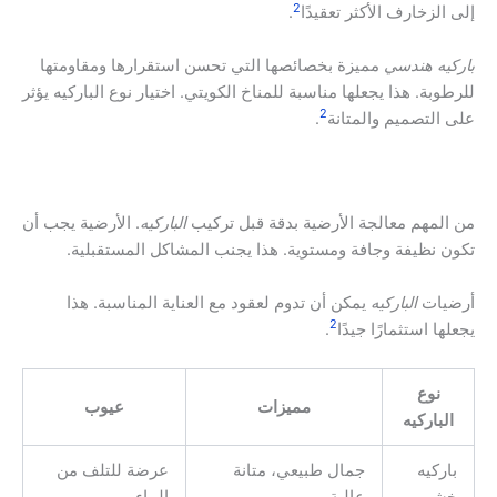
2
إلى الزخارف الأكثر تعقيدًا
.
باركيه هندسي
مميزة بخصائصها التي تحسن استقرارها ومقاومتها
للرطوبة. هذا يجعلها مناسبة للمناخ الكويتي. اختيار نوع الباركيه يؤثر
2
على التصميم والمتانة
.
من المهم معالجة الأرضية بدقة قبل تركيب
الباركيه
. الأرضية يجب أن
تكون نظيفة وجافة ومستوية. هذا يجنب المشاكل المستقبلية.
أرضيات
الباركيه
يمكن أن تدوم لعقود مع العناية المناسبة. هذا
2
يجعلها استثمارًا جيدًا
.
نوع
مميزات
عيوب
الباركيه
باركيه
جمال طبيعي، متانة
عرضة للتلف من
خشبي
عالية
الماء