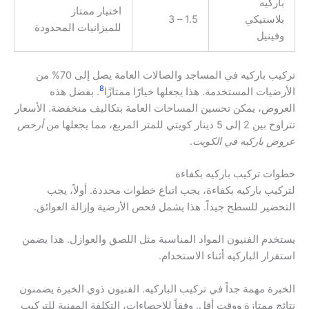
باركيه
اختيار ممتاز
بلاستيكي
1.5 – 3
للميزانيات المحدودة
وفينيل
تركيب باركيه في المساجد والصالات العامة يصل إلى 70% من
8
الأرضيات المستخدمة. هذا يجعلها خيارًا ممتازًا
. بفضل هذه
العروض، يمكن تحسين المساحات العامة بتكاليف منخفضة. الأسعار
تتراوح بين 2 إلى 5 دينار كويتي للمتر المربع، مما يجعلها من
أرخص
عروض باركيه في الكويت
.
خطوات تركيب باركيه بكفاءة
لتركيب باركيه بكفاءة، يجب اتباع خطوات محددة. أولاً، يجب
التحضير للسطح جيداً. هذا يشمل فحص الأرضية وإزالة العوائق.
يستخدم الفنيون المواد المناسبة مثل اللصق والعوازل. هذا يضمن
استقرار الباركيه أثناء الاستخدام.
الخبرة مهمة جداً في تركيب الباركيه. الفنيون ذوي الخبرة يضمنون
نتائج ممتازة ووقت أقل. وفقاً للإحصاءات، التكلفة المهنية للتركيب